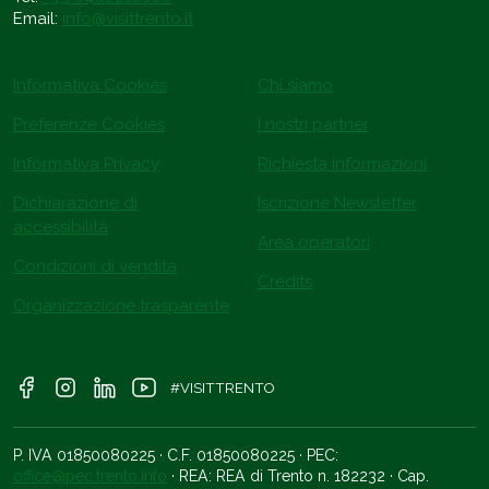
Email:
info@visittrento.it
Informativa Cookies
Chi siamo
Preferenze Cookies
I nostri partner
Informativa Privacy
Richiesta informazioni
Dichiarazione di
Iscrizione Newsletter
accessibilità
Area operatori
Condizioni di vendita
Credits
Organizzazione trasparente
#VISITTRENTO
P. IVA 01850080225 · C.F. 01850080225 · PEC:
office@pec.trento.info
· REA: REA di Trento n. 182232 · Cap.