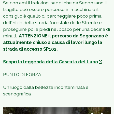
Se non ami il trekking, sappi che da Segonzano il
tragitto può essere percorso in macchina e il
consiglio è quello di parcheggiare poco prima
dell’inizio della strada forestale delle Strente e
proseguire poi a piedi nel bosco per una decina di
minuti.
ATTENZIONE il percorso da Segonzano è
attualmente chiuso a causa di lavori lungo la
strada di accesso SP102.
Scopri la leggenda della Cascata del Lupo
.
PUNTO DI FORZA
Un luogo dalla bellezza incontaminata e
scenografica.
1
/
5