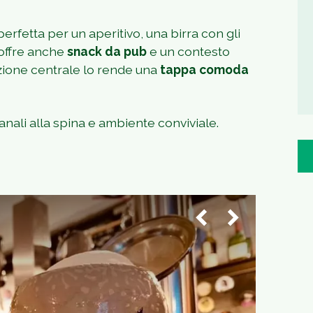
 perfetta per un aperitivo, una birra con gli
 offre anche
snack da pub
e un contesto
izione centrale lo rende una
tappa comoda
ianali alla spina e ambiente conviviale.
1
/
2