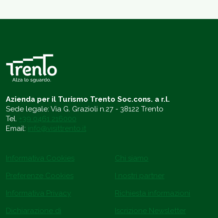
Azienda per il Turismo Trento Soc.cons. a r.l.
Sede legale: Via G. Grazioli n.27 - 38122 Trento
Tel.
+39 0461 216000
Email:
info@visittrento.it
Informativa Cookies
Chi siamo
Preferenze Cookies
I nostri partner
Informativa Privacy
Richiesta informazioni
Dichiarazione di
Iscrizione Newsletter