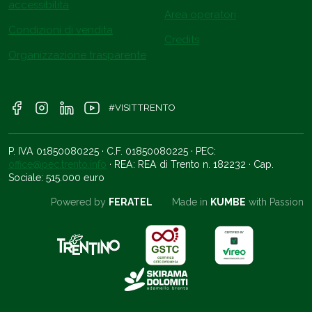
accessibilità
Area operatori
Condizioni di vendita
Credits
Organizzazione trasparente
#VISITTRENTO
P. IVA 01850080225 · C.F. 01850080225 · PEC:
office@pec.trento.info
· REA: REA di Trento n. 182232 · Cap.
Sociale: 515.000 euro
Powered by
FERATEL
Made in
KUMBE
with Passion