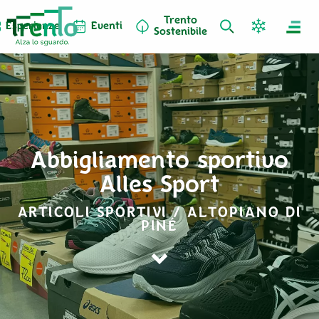
Trento
Esperienze
Eventi
Sostenibile
Abbigliamento sportivo
Alles Sport
ARTICOLI SPORTIVI / ALTOPIANO DI
PINÉ