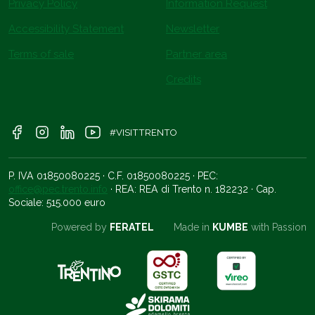
Privacy Policy
Information Request
Accessibility Statement
Newsletter
Terms of sale
Partner area
Credits
#VISITTRENTO
P. IVA 01850080225 · C.F. 01850080225 · PEC:
office@pec.trento.info
· REA: REA di Trento n. 182232 · Cap.
Sociale: 515.000 euro
Powered by
FERATEL
Made in
KUMBE
with Passion