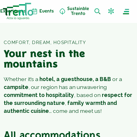
Sustainble
Experiences
Events
Trento
COMFORT, DREAM, HOSPITALITY
Your nest in the
mountains
Whether it’s a
hotel, a guesthouse, a B&B
or a
campsite
, our region has an unwavering
commitment to hospitality
, based on
respect for
the surrounding nature
,
family warmth and
authentic cuisine
... come and meet us!
All accommodations