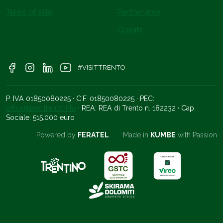
Terms of sale
Partner area
Credits
#VISITTRENTO
P. IVA 01850080225 · C.F. 01850080225 · PEC:
office@pec.trento.info
· REA: REA di Trento n. 182232 · Cap.
Sociale: 515.000 euro
Powered by
FERATEL
Made in
KUMBE
with Passion