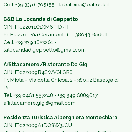
Cell. +39 339 6705155
-
labalbina@outlook.it
B&B La Locanda di Geppetto
CIN: IT022011C1XM6TID3H
Fr. Piazze - Via Ceramont, 11 - 38043 Bedollo
Cell.
+39 339 1853261
-
lalocandadigeppetto@gmail.com
Affittacamere/Ristorante Da Gigi
CIN: IT022009B4SWV6LSR8
Fr. Miola – Via della Chiesa, 2 - 38042 Baselga di
Piné
Tel. +39 0461 557248 - +39 349 6889617
affittacamere.gigi@gmail.com
Residenza Turistica Alberghiera Montechiara
CIN: IT022009A1DO8W3JCU