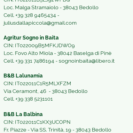
Loc. Malga Stramaiolo - 38043 Bedollo
Cell. +39 328 9465434 -
juliusdallapiccola@gmail.com
Agritur Sogno in Baita
CIN: IT022009B5MFKJDWO9
Loc. Fovo Alto Miola - 38042 Baselga di Pinè
Cell. +39 331 7486194 - sognoinbaita@libero.it
B&B Lalunamia
CIN: IT022011C1R5MLXFZM
Via Ceramont, 46
- 38043 Bedollo
Cell. +39 338 5231101
B&B La Balbina
CIN: IT022011C1KX3UCOPN
Fr. Piazze - Via SS. Trinità, 19 -
38043 Bedollo