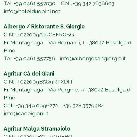
Tel.
+39 0461 557030 – Cell. +39 342 7636603
info@hotelduepini.net
Albergo / Ristorante S. Giorgio
CIN: IT022009A19CEFRQSG
Fr. Montagnaga – Via Bernardi, 1 - 38042 Baselga di
Piné
Tel. +39 0461 557756 - info@albergosangiorgio.it
Agritur Cá dei Giani
CIN: IT022009B5Q9RTXDIT
Fr. Montagnaga – Via Pergine, 9 - 38042 Baselga di
Piné
Cell.
+39 349 0996272 – +39 328 3579484
info@cadeigiani.it
Agritur Malga Stramaiolo
CIN: IT022011B5LJ92WFBQ