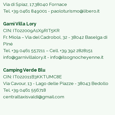
Via di Spiaz, 17,38040 Fornace
Tel. +39 0461 849001 - paoloturismo@libero.it
Garnì Villa Lory
CIN: IT022009A1X9RIT5KR
Fr. Miola – Via del Cadrobol, 32 - 38042 Baselga di
Piné
Tel. +39 0461 557211 – Cell. +39 392 2828151
info@garnivillalory.it - info@ilsognocheyenne.it
Camping Verde Blu
CIN: IT022011B3KKTUMC8E
Via Cavour, 13 - Lago delle Piazze - 38043 Bedollo
Tel. +39 0461 556718
centraltaxisvaldi@gmail.com