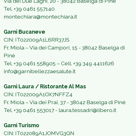
Via dei Due Laghi, 20 - 38042 Baselga di Pinè
Tel. +39 0461 557140
montechiara@montechiara.it
Garnì Bucaneve
CIN: IT022009A1L6RR37JS
Fr. Miola – Via dei Campori, 15 - 38042 Baselga di
Piné
Tel. +39 0461 558905 – Cell. +39 349 4411626
info@garnibellezzaesalute.it
Garnì Laura / Ristorante Al Mas
CIN: IT022009A1OX7NFFZ4
Fr. Miola – Via dei Prai, 37 - 38042 Baselga di Piné
Tel. +39 0461 553017 - laura.tessadri@libero.it
Garnì Turismo
CIN: IT022089A1JOMVG3QN