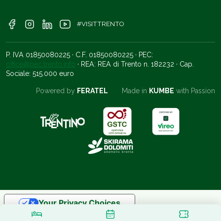
#VISITTRENTO
P. IVA 01850080225 · C.F. 01850080225 · PEC:
office@pec.trento.info
· REA: REA di Trento n. 182232 · Cap.
Sociale: 515.000 euro
Powered by
FERATEL
Made in
KUMBE
with Passion
Your Privacy Choices
Notice at collection