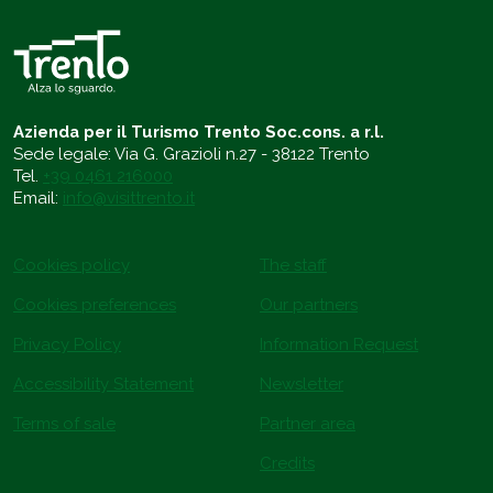
Azienda per il Turismo Trento Soc.cons. a r.l.
Sede legale: Via G. Grazioli n.27 - 38122 Trento
Tel.
+39 0461 216000
Email:
info@visittrento.it
Cookies policy
The staff
Cookies preferences
Our partners
Privacy Policy
Information Request
Accessibility Statement
Newsletter
Terms of sale
Partner area
Credits