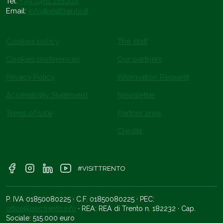
Tel.
+39 0461 216000
Email:
info@visittrento.it
Cookies policy
The staff
Cookies preferences
Our partners
Privacy Policy
Information Request
Accessibility Statement
Newsletter
Terms of sale
Partner area
Credits
#VISITTRENTO
P. IVA 01850080225 · C.F. 01850080225 · PEC:
office@pec.trento.info
· REA: REA di Trento n. 182232 · Cap.
Sociale: 515.000 euro