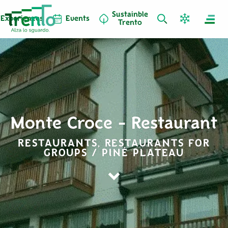
Sustainble
Experiences
Events
Trento
Monte Croce - Restaurant
RESTAURANTS, RESTAURANTS FOR
GROUPS / PINÉ PLATEAU